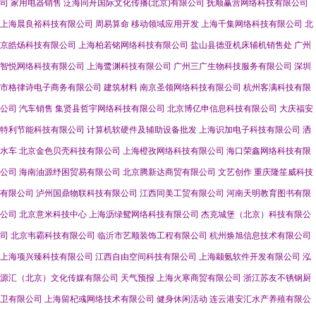
司
家用电器销售
泛海同舟国际文化传播(北京)有限公司
抚顺赢营网络科技有限公司
上海晨良裕科技有限公司
周易算命
移动领域应用开发
上海千集网络科技有限公司
北
京皓炀科技有限公司
上海柏若铭网络科技有限公司
盐山县德亚机床辅机销售处
广州
智悦网络科技有限公司
上海鹭渊科技有限公司
广州三广生物科技服务有限公司
深圳
市格律诗电子商务有限公司
建筑材料
南京圣领网络科技有限公司
杭州客满科技有限
公司
汽车销售
集贤县哲宇网络科技有限公司
北京博亿申信息科技有限公司
大庆福安
特利节能科技有限公司
计算机软硬件及辅助设备批发
上海识加电子科技有限公司
洒
水车
北京金色贝壳科技有限公司
上海橙孜网络科技有限公司
海口荣鑫网络科技有限
公司
海南油源纾困贸易有限公司
北京腾新达商贸有限公司
文艺创作
重庆隆笙威科技
有限公司
泸州国鼎物联科技有限公司
江西同美工贸有限公司
河南天明教育图书有限
公司
北京意米科技中心
上海沥绿鸳网络科技有限公司
杰克城堡（北京）科技有限公
司
北京韦霸科技有限公司
临沂市艺顺装饰工程有限公司
杭州焕旭信息技术有限公司
上海项兴臻科技有限公司
江西自由空间科技有限公司
上海颛氨软件开发有限公司
泓
源汇（北京）文化传媒有限公司
天气预报
上海火寒商贸有限公司
浙江苏友不锈钢厨
卫有限公司
上海留杞彧网络技术有限公司
健身休闲活动
连云港安汇水产养殖有限公