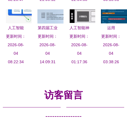
市”发展
路径
前行
人工智能
第四届工业
人工智能神
运用
软件测试工
更新时间：
软件创新应
更新时间：
经网络基础
更新时间：
更新时间：
ChatGPT
程师的颠覆
2026-08-
用大赛人工
2026-08-
设施与基础
2026-08-
进行恶意软
2026-08-
者还是赋能
04
智能方向启
04
软件开发
04
件分析 人
04
08:22:34
者？
动，40万大
14:09:31
构建智能时
01:17:36
工智能基础
03:38:26
奖诚邀全国
代的基石
软件开发的
优秀团队
机遇与挑战
访客留言
----------------