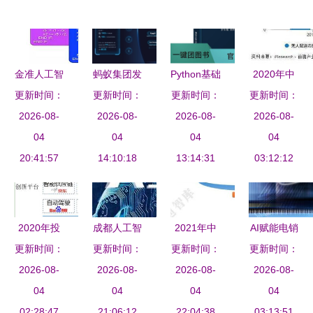
金准人工智
蚂蚁集团发
Python基础
2020年中
更新时间：
能 应用和
更新时间：
布2023知
与应用开发
更新时间：
国人工智能
更新时间：
架构创新双
2026-08-
识产权白皮
2026-08-
从零迈向人
2026-08-
物流行业市
2026-08-
轮驱动AI芯
04
书 凸显技
04
工智能的实
04
场现状及发
04
片发展报告
20:41:57
术壁垒与人
14:10:18
13:14:31
战之旅
展前景分析
03:12:12
工智能发展
——人工智
动向
能基础软件
驱动下的变
2020年投
成都人工智
2021年中
AI赋能电销
革
更新时间：
资重点
能培训机构
更新时间：
国人工智能
更新时间：
更新时间：
是洪荒之
“5G”智能基
2026-08-
哪家靠谱？
2026-08-
2026-08-
发展趋势
力，还是基
2026-08-
础设施赋
04
浅谈基础软
04
基础软件自
04
础软件的渐
04
能“智慧城
02:28:47
件开发学习
21:06:12
主创新加速
22:04:38
进式革新？
03:13:51